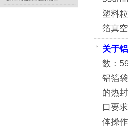
塑料粒
箔真空
关于铝
数：59
铝箔袋
的热封
口要求
体操作