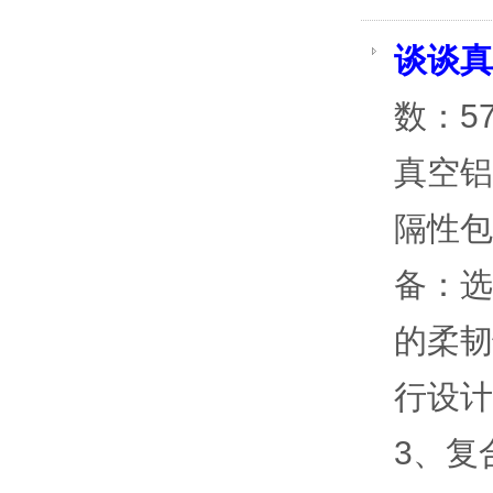
谈谈真
数：57
真空铝
隔性包
备：选
的柔韧
行设计
3、复