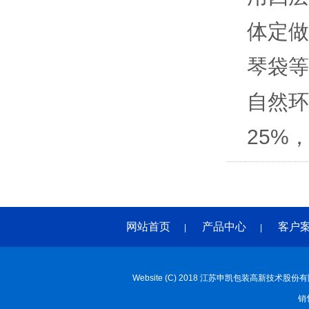
体定做
琴袋等
自然环
25%，
网站首页
产品中心
客户
|
|
Website (C) 2018 江苏申凯包装高新技术股
销