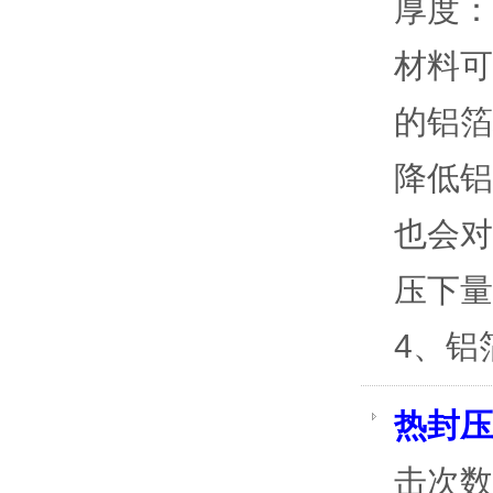
厚度：
材料可
的铝箔
降低铝
也会对
压下量
4、铝
热封压
击次数