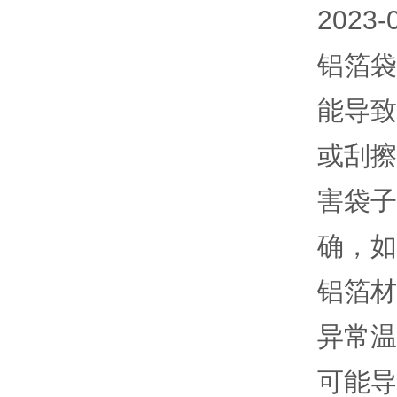
2023
铝箔袋
能导致
或刮擦
害袋子
确，如
铝箔材
异常温
可能导