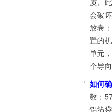
质。此
会破坏
放卷：
置的机
单元，
个导向
如何确
数：57
铝箔袋