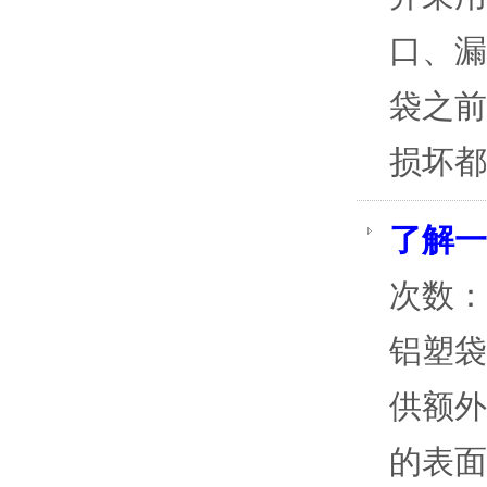
口、漏
袋之前
损坏都
了解一
次数：
铝塑袋
供额外
的表面