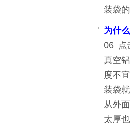
装袋的
为什么
06 点
真空铝
度不宜
装袋就
从外面
太厚也