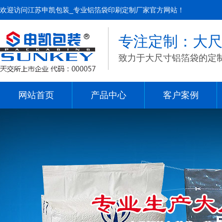
欢迎访问江苏申凯包装_专业铝箔袋印刷定制厂家官方网站！
专注定制：大
致力于大尺寸铝箔袋的定
网站首页
产品中心
客户案例