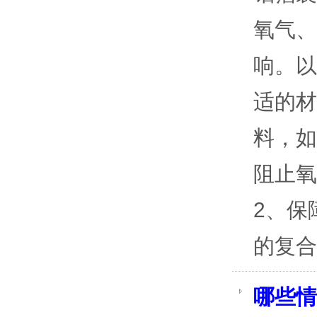
氧气、
响。以
适的材
料，如
阻止氧
2、保
的复合
哪些情