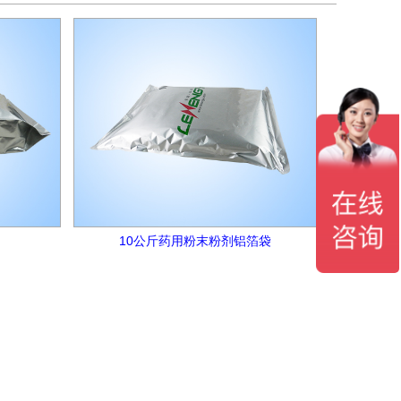
10公斤药用粉末粉剂铝箔袋