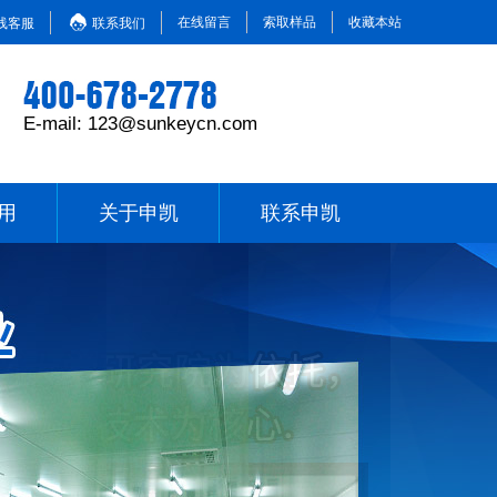
在线留言
索取样品
收藏本站
线客服
联系我们
：
E-mail: 123@sunkeycn.com
用
关于申凯
联系申凯