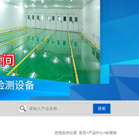
搜索
您现在的位置: 首页>产品中心>铝塑袋