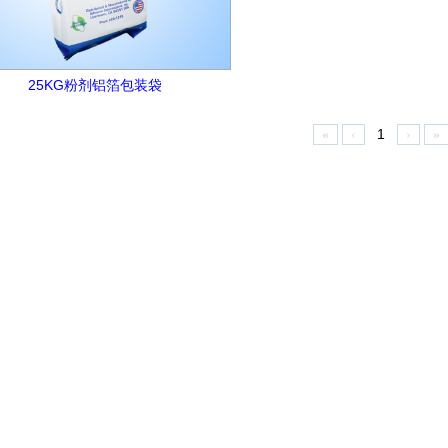
25KG粉剂铝箔包装袋
1
«
‹
›
»