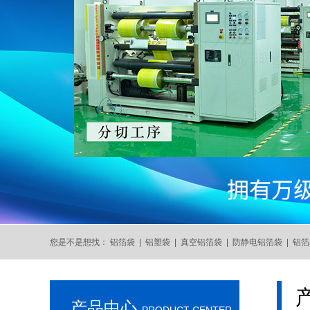
您是不是想找：
铝箔袋
|
铝塑袋
|
真空铝箔袋
|
防静电铝箔袋
|
铝箔
产品中心