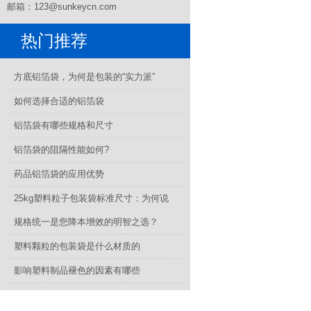
邮箱：123@sunkeycn.com
热门推荐
方底铝箔袋，为何是包装的“实力派”
如何选择合适的铝箔袋
铝箔袋有哪些规格和尺寸
铝箔袋的阻隔性能如何?
药品铝箔袋的应用优势
25kg塑料粒子包装袋标准尺寸：为何说
规格统一是您降本增效的明智之选？
塑料颗粒的包装袋是什么材质的
影响塑料制品褪色的因素有哪些