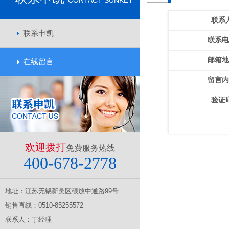
CONTACT SUNKEY
联系
联系申凯
联系电
邮箱地
在线留言
留言内
验证
欢迎拨打
免费服务热线
400-678-2778
地址：江苏无锡新吴区硕放中通路99号
销售直线：0510-85255572
联系人：丁经理