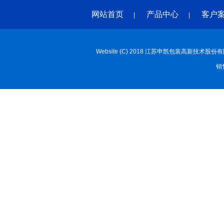
网站首页
产品中心
客户
|
|
Website (C) 2018 江苏申凯包装高新技术股
销